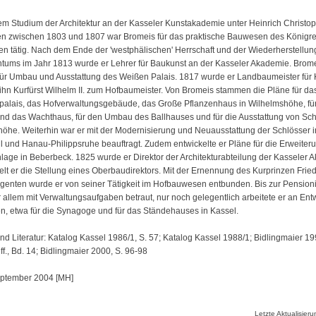
m Studium der Architektur an der Kasseler Kunstakademie unter Heinrich Christo
n zwischen 1803 und 1807 war Bromeis für das praktische Bauwesen des Königre
n tätig. Nach dem Ende der 'westphälischen' Herrschaft und der Wiederherstellun
ntums im Jahr 1813 wurde er Lehrer für Baukunst an der Kasseler Akademie. Bromei
für Umbau und Ausstattung des Weißen Palais. 1817 wurde er Landbaumeister für 
ihn Kurfürst Wilhelm II. zum Hofbaumeister. Von Bromeis stammen die Pläne für da
alais, das Hofverwaltungsgebäude, das Große Pflanzenhaus in Wilhelmshöhe, fü
und das Wachthaus, für den Umbau des Ballhauses und für die Ausstattung von Sc
öhe. Weiterhin war er mit der Modernisierung und Neuausstattung der Schlösser i
l und Hanau-Philippsruhe beauftragt. Zudem entwickelte er Pläne für die Erweiter
lage in Beberbeck. 1825 wurde er Direktor der Architekturabteilung der Kasseler 
elt er die Stellung eines Oberbaudirektors. Mit der Ernennung des Kurprinzen Frie
genten wurde er von seiner Tätigkeit im Hofbauwesen entbunden. Bis zur Pensio
r allem mit Verwaltungsaufgaben betraut, nur noch gelegentlich arbeitete er an Entw
, etwa für die Synagoge und für das Ständehauses in Kassel.
nd Literatur: Katalog Kassel 1986/1, S. 57; Katalog Kassel 1988/1; Bidlingmaier 199
f., Bd. 14; Bidlingmaier 2000, S. 96-98
eptember 2004 [MH]
Letzte Aktualisier