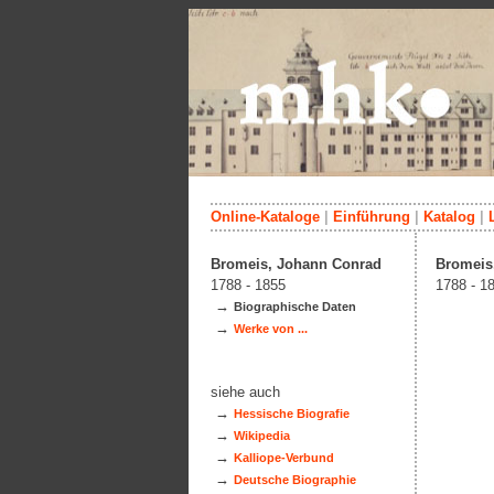
Online-Kataloge
|
Einführung
|
Katalog
|
Bromeis, Johann Conrad
Bromeis
1788 - 1855
1788 - 1
→
Biographische Daten
→
Werke von ...
siehe auch
→
Hessische Biografie
→
Wikipedia
→
Kalliope-Verbund
→
Deutsche Biographie