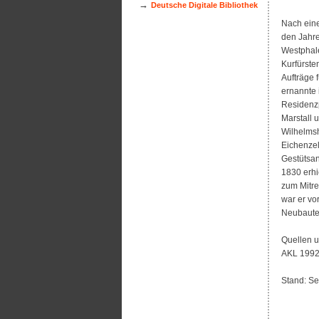
→
Deutsche Digitale Bibliothek
Nach eine
den Jahre
Westphale
Kurfürste
Aufträge 
ernannte 
Residenzp
Marstall 
Wilhelmsh
Eichenzel
Gestütsan
1830 erhi
zum Mitre
war er vo
Neubauten
Quellen u
AKL 1992f
Stand: S