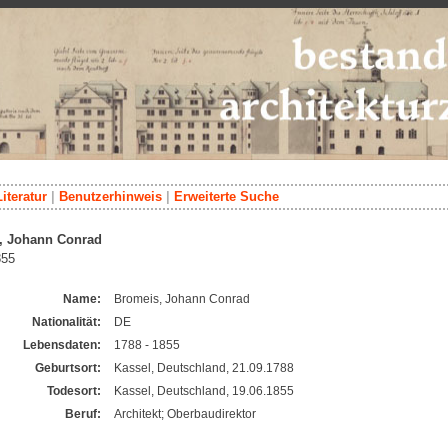
Literatur
|
Benutzerhinweis
|
Erweiterte Suche
, Johann Conrad
855
Name:
Bromeis, Johann Conrad
Nationalität:
DE
Lebensdaten:
1788 - 1855
Geburtsort:
Kassel, Deutschland, 21.09.1788
Todesort:
Kassel, Deutschland, 19.06.1855
Beruf:
Architekt; Oberbaudirektor