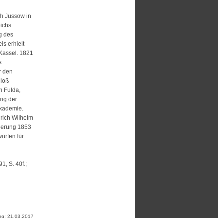
ph Jussow in
ichs
g des
s erhielt
Kassel. 1821
s
r den
hloß
n Fulda,
ung der
Akademie.
drich Wilhelm
nierung 1853
ürfen für
1, S. 40f.;
ung: 21.03.2017