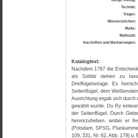
Technik:
Träger:
Wasserzeichen:
Maße:
Maßstab:
Inschriften und Markierungen:
Katalogtext:
Nachdem 1787 die Entscheidun
als Solitär stehen zu las
Dreiflügelanlage. Es herrsc
Seitenflügel, dem Weißenstein
Ausrichtung ergab sich durch
gewählt wurde. Du Ry entwarf
der Seitenflügel. Durch Gieb
hervorzuheben, wobei er fre
(Potsdam, SPSG, Plankammer, 
109, 331, Nr. 62, Abb. 178] u. 