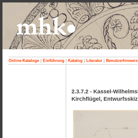
Online-Kataloge
|
Einführung
|
Katalog
|
Literatur
|
Benutzerhinweis
2.3.7.2 - Kassel-Wilhelm
Kirchflügel, Entwurfsski